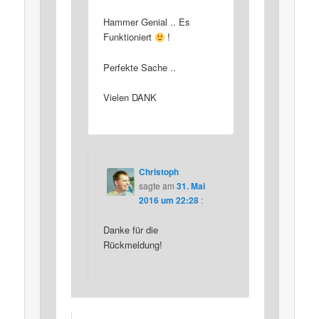
Hammer Genial .. Es
Funktioniert
!
Perfekte Sache ..
Vielen DANK
Christoph
sagte am
31. Mai
2016 um 22:28
:
Danke für die
Rückmeldung!