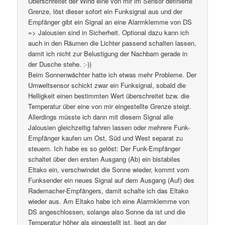
Überschreitet der Wind eine von mir im Sensor definierte
Grenze, löst dieser sofort ein Funksignal aus und der
Empfänger gibt ein Signal an eine Alarmklemme von DS
=> Jalousien sind in Sicherheit. Optional dazu kann ich
auch in den Räumen die Lichter passend schalten lassen,
damit ich nicht zur Belustigung der Nachbarn gerade in
der Dusche stehe. :-))
Beim Sonnenwächter hatte ich etwas mehr Probleme. Der
Umweltsensor schickt zwar ein Funksignal, sobald die
Helligkeit einen bestimmten Wert überschreitet bzw. die
Temperatur über eine von mir eingestellte Grenze steigt.
Allerdings müsste ich dann mit diesem Signal alle
Jalousien gleichzeitig fahren lassen oder mehrere Funk-
Empfänger kaufen um Ost, Süd und West separat zu
steuern. Ich habe es so gelöst: Der Funk-Empfänger
schaltet über den ersten Ausgang (Ab) ein bistabiles
Eltako ein, verschwindet die Sonne wieder, kommt vom
Funksender ein neues Signal auf dem Ausgang (Auf) des
Rademacher-Empfängers, damit schalte ich das Eltako
wieder aus. Am Eltako habe ich eine Alarmklemme von
DS angeschlossen, solange also Sonne da ist und die
Temperatur höher als eingestellt ist, liegt an der