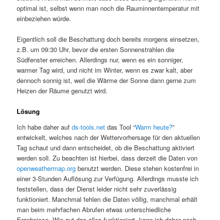
optimal ist, selbst wenn man noch die Rauminnentemperatur mit
einbeziehen würde.
Eigentlich soll die Beschattung doch bereits morgens einsetzen,
z.B. um 09:30 Uhr, bevor die ersten Sonnenstrahlen die
Südfenster erreichen. Allerdings nur, wenn es ein sonniger,
warmer Tag wird, und nicht im Winter, wenn es zwar kalt, aber
dennoch sonnig ist, weil die Wärme der Sonne dann gerne zum
Heizen der Räume genutzt wird.
Lösung
Ich habe daher auf
ds-tools.net
das Tool “
Warm heute?
”
entwickelt, welches nach der Wettervorhersage für den aktuellen
Tag schaut und dann entscheidet, ob die Beschattung aktiviert
werden soll. Zu beachten ist hierbei, dass derzeit die Daten von
openweathermap.org
benutzt werden. Diese stehen kostenfrei in
einer 3-Stunden Auflösung zur Verfügung. Allerdings musste ich
feststellen, dass der Dienst leider nicht sehr zuverlässig
funktioniert. Manchmal fehlen die Daten völlig, manchmal erhält
man beim mehrfachen Abrufen etwas unterschiedliche
Ergebnisse. Wie gut das alles funktioniert, kann ich daher noch