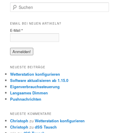
S
u
c
h
EMAIL BEI NEUEN ARTIKELN?
e
E-Mail
*
n
NEUESTE BEITRÄGE
Wetterstation konfigurieren
Software aktualisieren ab 1.15.0
Eigenverbrauchssteuerung
Langsames Dimmen
Pushnachrichten
NEUESTE KOMMENTARE
Christoph
zu
Wetterstation konfigurieren
Christoph
zu
dSS Tausch