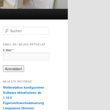
S
u
c
h
EMAIL BEI NEUEN ARTIKELN?
e
E-Mail
*
n
NEUESTE BEITRÄGE
Wetterstation konfigurieren
Software aktualisieren ab
1.15.0
Eigenverbrauchssteuerung
Langsames Dimmen