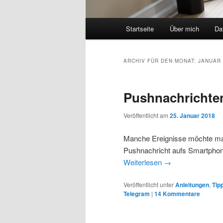
Hauptmenü
Startseite
Über mich
Da
Zum
Zum
Inhalt
sekundären
ARCHIV FÜR DEN MONAT:
JANUAR 
wechseln
Inhalt
Pushnachrichte
wechseln
Veröffentlicht am
25. Januar 2018
Manche Ereignisse möchte man 
Pushnachricht aufs Smartphone 
Weiterlesen
→
Veröffentlicht unter
Anleitungen
,
Tip
Telegram
|
14
Kommentare